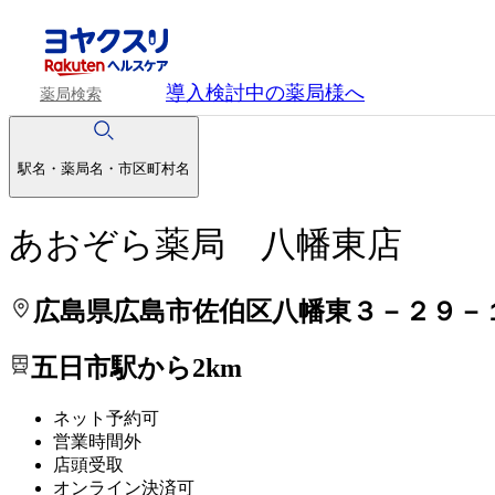
処方せんを送って待ち時間を短く！
処方せんを送って待ち時間を短く！
導入検討中
の薬局様へ
薬局検索
駅名・薬局名・市区町村名
あおぞら薬局 八幡東店
広島県広島市佐伯区八幡東３－２９－
五日市駅から2km
ネット予約可
営業時間外
店頭受取
オンライン決済可