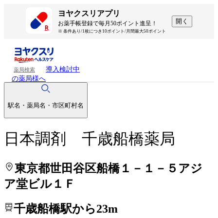
処方せんを送って待ち時間を短く！
処方せんを送って待ち時間を短く！
ヨヤクスリアプリ
開く
お薬手帳登録で毎月50ポイント進呈！
※ 条件あり/1枚につき10ポイント/月間最大50ポイント
導入検討中
薬局検索
の薬局様へ
駅名・薬局名・市区町村名
日本調剤 千歳船橋薬局
東京都世田谷区船橋１－１－５アジ
ア堂ビル１Ｆ
千歳船橋駅から23m