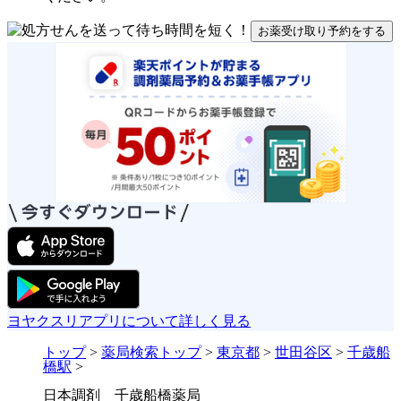
お薬受け取り予約をする
ヨヤクスリアプリについて詳しく見る
トップ
>
薬局検索トップ
>
東京都
>
世田谷区
>
千歳船
橋駅
>
日本調剤 千歳船橋薬局