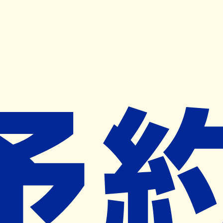
キャンペーン開催中
ヨヤクスリアプリ
開く
お薬手帳登録で毎月50ポイント進呈！
※ 条件あり/1枚につき10ポイント/月間最大50ポイント
導入検討中
薬局検索
の薬局様へ
駅名・薬局名・市区町村名
みねおか調剤薬局
神奈川県横浜市保土ケ谷区峰岡町２－
１２４－１
星川駅から389m