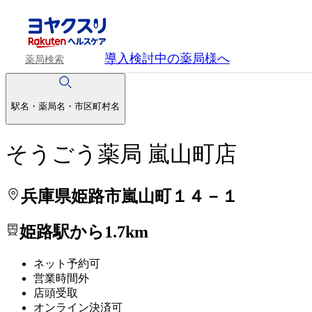
処方せんを送って待ち時間を短く！
処方せんを送って待ち時間を短く！
導入検討中
の薬局様へ
薬局検索
駅名・薬局名・市区町村名
そうごう薬局 嵐山町店
兵庫県姫路市嵐山町１４－１
姫路駅から1.7km
ネット予約可
営業時間外
店頭受取
オンライン決済可