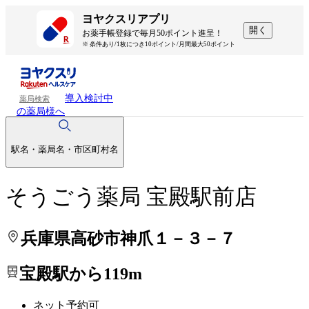
処方せんを送って待ち時間を短く！
処方せんを送って待ち時間を短く！
ヨヤクスリアプリ
開く
お薬手帳登録で毎月50ポイント進呈！
※ 条件あり/1枚につき10ポイント/月間最大50ポイント
導入検討中
薬局検索
の薬局様へ
駅名・薬局名・市区町村名
そうごう薬局 宝殿駅前店
兵庫県高砂市神爪１－３－７
宝殿駅から119m
ネット予約可