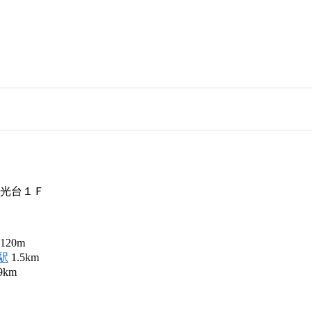
光台１Ｆ
120m
駅
1.5km
9km