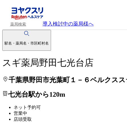
処方せんを送って待ち時間を短く！
処方せんを送って待ち時間を短く！
導入検討中
の薬局様へ
薬局検索
駅名・薬局名・市区町村名
スギ薬局野田七光台店
千葉県野田市光葉町１－６ベルクスス
七光台駅から120m
ネット予約可
営業中
店頭受取