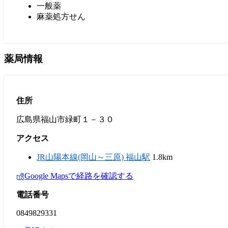
一般薬
麻薬処方せん
薬局情報
住所
広島県福山市緑町１－３０
アクセス
JR山陽本線(岡山～三原) 福山駅
1.8km
Google Mapsで経路を確認する
電話番号
0849829331