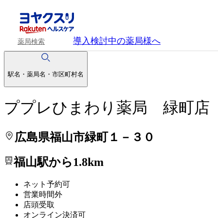
処方せんを送って待ち時間を短く！
処方せんを送って待ち時間を短く！
導入検討中
の薬局様へ
薬局検索
駅名・薬局名・市区町村名
ププレひまわり薬局 緑町店
広島県福山市緑町１－３０
福山駅から1.8km
ネット予約可
営業時間外
店頭受取
オンライン決済可