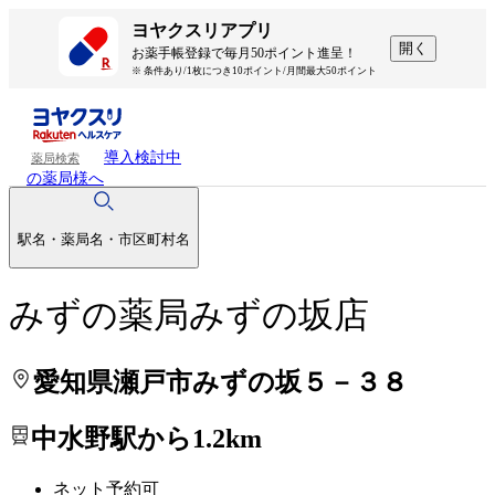
処方せんを送って待ち時間を短く！
処方せんを送って待ち時間を短く！
ヨヤクスリアプリ
開く
お薬手帳登録で毎月50ポイント進呈！
※ 条件あり/1枚につき10ポイント/月間最大50ポイント
導入検討中
薬局検索
の薬局様へ
駅名・薬局名・市区町村名
みずの薬局みずの坂店
愛知県瀬戸市みずの坂５－３８
中水野駅から1.2km
ネット予約可