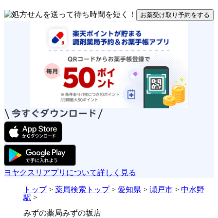
お薬受け取り予約をする
ヨヤクスリアプリについて詳しく見る
トップ
>
薬局検索トップ
>
愛知県
>
瀬戸市
>
中水野
駅
>
みずの薬局みずの坂店