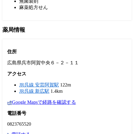
無菌製剤
麻薬処方せん
薬局情報
住所
広島県呉市阿賀中央６－２－１１
アクセス
JR呉線 安芸阿賀駅
122m
JR呉線 新広駅
1.4km
Google Mapsで経路を確認する
電話番号
0823765520