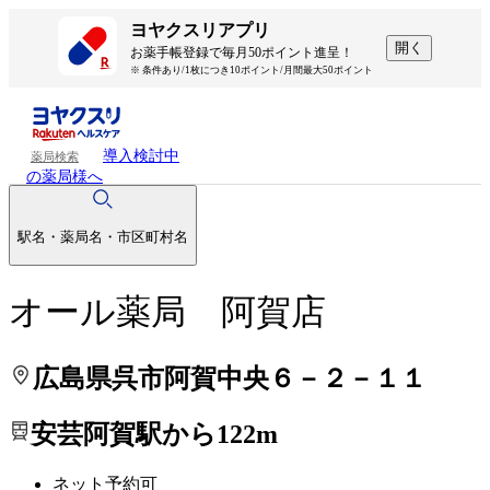
処方せんを送って待ち時間を短く！
処方せんを送って待ち時間を短く！
ヨヤクスリアプリ
開く
お薬手帳登録で毎月50ポイント進呈！
※ 条件あり/1枚につき10ポイント/月間最大50ポイント
導入検討中
薬局検索
の薬局様へ
駅名・薬局名・市区町村名
オール薬局 阿賀店
広島県呉市阿賀中央６－２－１１
安芸阿賀駅から122m
ネット予約可