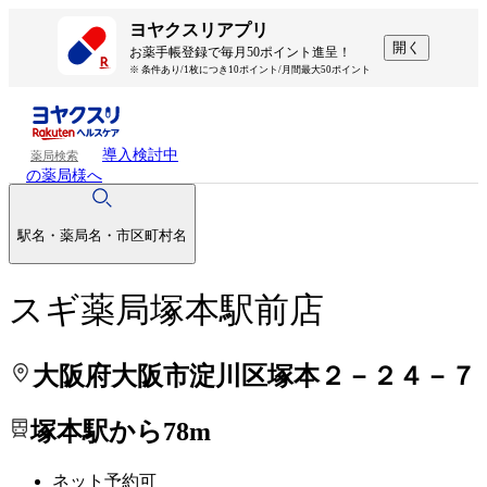
処方せんを送って待ち時間を短く！
処方せんを送って待ち時間を短く！
ヨヤクスリアプリ
開く
お薬手帳登録で毎月50ポイント進呈！
※ 条件あり/1枚につき10ポイント/月間最大50ポイント
導入検討中
薬局検索
の薬局様へ
駅名・薬局名・市区町村名
スギ薬局塚本駅前店
大阪府大阪市淀川区塚本２－２４－７
塚本駅から78m
ネット予約可