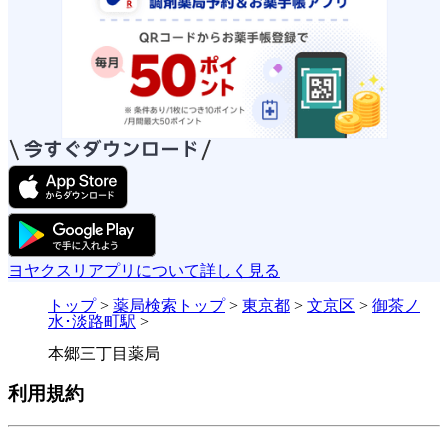
ヨヤクスリアプリについて詳しく見る
トップ
>
薬局検索トップ
>
東京都
>
文京区
>
御茶ノ
水･淡路町駅
>
本郷三丁目薬局
利用規約