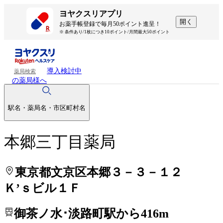
処方せんを送って待ち時間を短く！
処方せんを送って待ち時間を短く！
ヨヤクスリアプリ
開く
お薬手帳登録で毎月50ポイント進呈！
※ 条件あり/1枚につき10ポイント/月間最大50ポイント
導入検討中
薬局検索
の薬局様へ
駅名・薬局名・市区町村名
本郷三丁目薬局
東京都文京区本郷３－３－１２
Ｋ’ｓビル１Ｆ
御茶ノ水･淡路町駅から416m