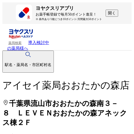
処方せんを送って待ち時間を短く！
処方せんを送って待ち時間を短く！
ヨヤクスリアプリ
開く
お薬手帳登録で毎月50ポイント進呈！
※ 条件あり/1枚につき10ポイント/月間最大50ポイント
導入検討中
薬局検索
の薬局様へ
駅名・薬局名・市区町村名
アイセイ薬局おおたかの森店
千葉県流山市おおたかの森南３－
８ ＬＥＶＥＮおおたかの森アネック
ス棟２Ｆ