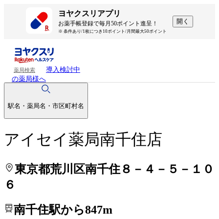
処方せんを送って待ち時間を短く！
処方せんを送って待ち時間を短く！
ヨヤクスリアプリ
開く
お薬手帳登録で毎月50ポイント進呈！
※ 条件あり/1枚につき10ポイント/月間最大50ポイント
導入検討中
薬局検索
の薬局様へ
駅名・薬局名・市区町村名
アイセイ薬局南千住店
東京都荒川区南千住８－４－５－１０
６
南千住駅から847m