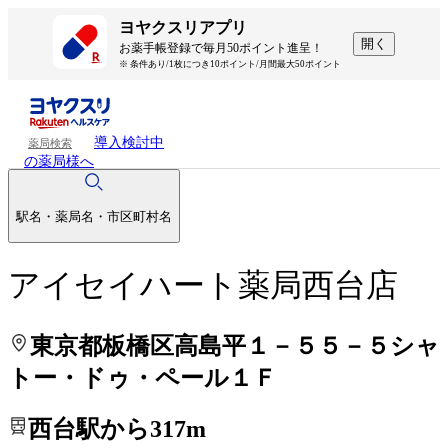
処方せんを送って待ち時間を短く！
処方せんを送って待ち時間を短く！
ヨヤクスリアプリ
開く
お薬手帳登録で毎月50ポイント進呈！
※ 条件あり/1枚につき10ポイント/月間最大50ポイント
導入検討中
薬局検索
の薬局様へ
駅名・薬局名・市区町村名
アイセイハート薬局西台店
東京都板橋区高島平１－５５－５シャ
トー・ドゥ・ペール１Ｆ
西台駅から317m