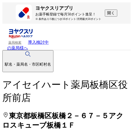
処方せんを送って待ち時間を短く！
処方せんを送って待ち時間を短く！
ヨヤクスリアプリ
開く
お薬手帳登録で毎月50ポイント進呈！
※ 条件あり/1枚につき10ポイント/月間最大50ポイント
導入検討中
薬局検索
の薬局様へ
駅名・薬局名・市区町村名
アイセイハート薬局板橋区役
所前店
東京都板橋区板橋２－６７－５アク
ロスキューブ板橋１Ｆ