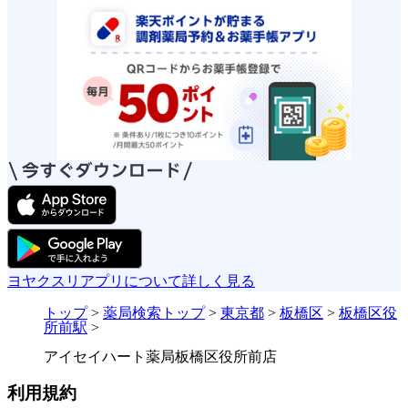
ヨヤクスリアプリについて詳しく見る
トップ
>
薬局検索トップ
>
東京都
>
板橋区
>
板橋区役
所前駅
>
アイセイハート薬局板橋区役所前店
利用規約