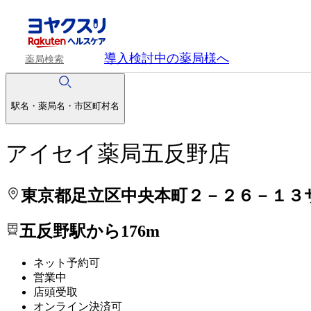
処方せんを送って待ち時間を短く！
処方せんを送って待ち時間を短く！
導入検討中
の薬局様へ
薬局検索
駅名・薬局名・市区町村名
アイセイ薬局五反野店
東京都足立区中央本町２－２６－１３
五反野駅から176m
ネット予約可
営業中
店頭受取
オンライン決済可