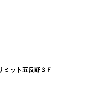
サミット五反野３Ｆ