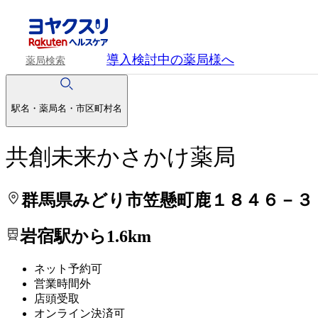
処方せんを送って待ち時間を短く！
処方せんを送って待ち時間を短く！
導入検討中
の薬局様へ
薬局検索
駅名・薬局名・市区町村名
共創未来かさかけ薬局
群馬県みどり市笠懸町鹿１８４６－３
岩宿駅から1.6km
ネット予約可
営業時間外
店頭受取
オンライン決済可