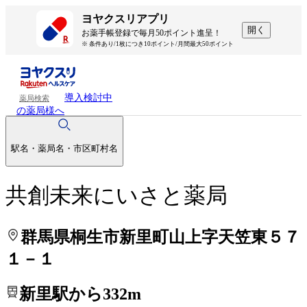
処方せんを送って待ち時間を短く！
処方せんを送って待ち時間を短く！
ヨヤクスリアプリ
開く
お薬手帳登録で毎月50ポイント進呈！
※ 条件あり/1枚につき10ポイント/月間最大50ポイント
導入検討中
薬局検索
の薬局様へ
駅名・薬局名・市区町村名
共創未来にいさと薬局
群馬県桐生市新里町山上字天笠東５７
１－１
新里駅から332m