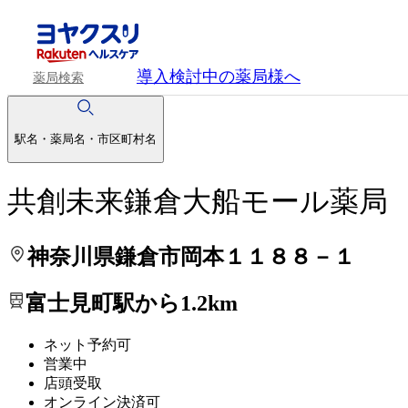
処方せんを送って待ち時間を短く！
処方せんを送って待ち時間を短く！
導入検討中
の薬局様へ
薬局検索
駅名・薬局名・市区町村名
共創未来鎌倉大船モール薬局
神奈川県鎌倉市岡本１１８８－１
富士見町駅から1.2km
ネット予約可
営業中
店頭受取
オンライン決済可