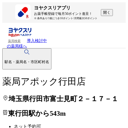
処方せんを送って待ち時間を短く！
処方せんを送って待ち時間を短く！
ヨヤクスリアプリ
開く
お薬手帳登録で毎月50ポイント進呈！
※ 条件あり/1枚につき10ポイント/月間最大50ポイント
導入検討中
薬局検索
の薬局様へ
駅名・薬局名・市区町村名
薬局アポック行田店
埼玉県行田市富士見町２－１７－１
東行田駅から543m
ネット予約可