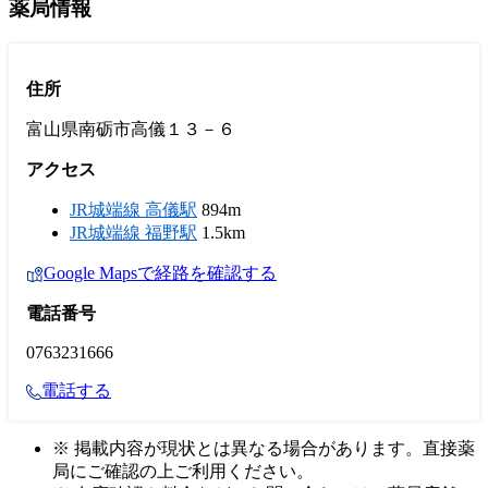
薬局情報
住所
富山県南砺市高儀１３－６
アクセス
JR城端線 高儀駅
894m
JR城端線 福野駅
1.5km
Google Mapsで経路を確認する
電話番号
0763231666
電話する
※ 掲載内容が現状とは異なる場合があります。直接薬
局にご確認の上ご利用ください。