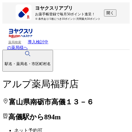
処方せんを送って待ち時間を短く！
処方せんを送って待ち時間を短く！
ヨヤクスリアプリ
開く
お薬手帳登録で毎月50ポイント進呈！
※ 条件あり/1枚につき10ポイント/月間最大50ポイント
導入検討中
薬局検索
の薬局様へ
駅名・薬局名・市区町村名
アルプ薬局福野店
富山県南砺市高儀１３－６
高儀駅から894m
ネット予約可