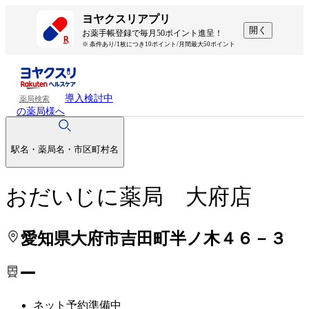
処方せんを送って待ち時間を短く！
処方せんを送って待ち時間を短く！
ヨヤクスリアプリ
開く
お薬手帳登録で毎月50ポイント進呈！
※ 条件あり/1枚につき10ポイント/月間最大50ポイント
導入検討中
薬局検索
の薬局様へ
駅名・薬局名・市区町村名
おだいじに薬局 大府店
愛知県大府市吉田町半ノ木４６－３
ー
ネット予約準備中