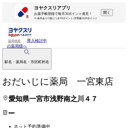
処方せんを送って待ち時間を短く！
処方せんを送って待ち時間を短く！
ヨヤクスリアプリ
開く
お薬手帳登録で毎月50ポイント進呈！
※ 条件あり/1枚につき10ポイント/月間最大50ポイント
導入検討中
薬局検索
の薬局様へ
駅名・薬局名・市区町村名
おだいじに薬局 一宮東店
愛知県一宮市浅野南之川４７
ー
ネット予約準備中