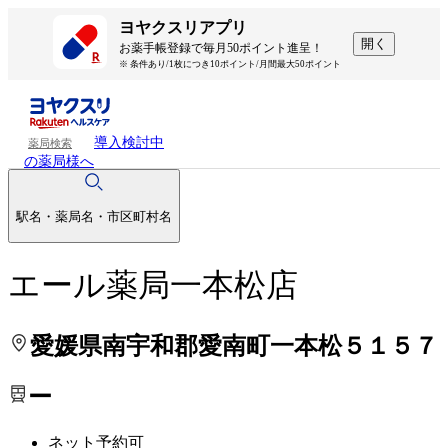
処方せんを送って待ち時間を短く！
処方せんを送って待ち時間を短く！
ヨヤクスリアプリ
開く
お薬手帳登録で毎月50ポイント進呈！
※ 条件あり/1枚につき10ポイント/月間最大50ポイント
導入検討中
薬局検索
の薬局様へ
駅名・薬局名・市区町村名
エール薬局一本松店
愛媛県南宇和郡愛南町一本松５１５７
ー
ネット予約可