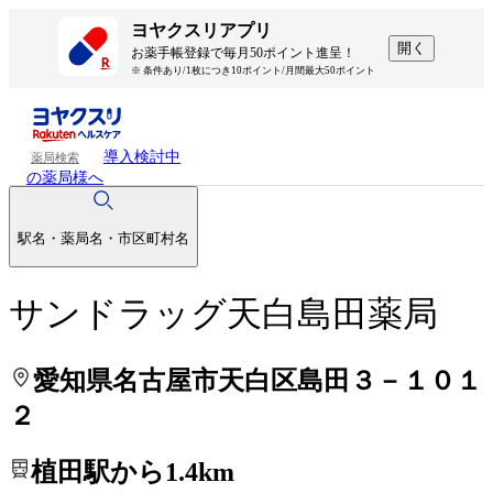
処方せんを送って待ち時間を短く！
処方せんを送って待ち時間を短く！
ヨヤクスリアプリ
開く
お薬手帳登録で毎月50ポイント進呈！
※ 条件あり/1枚につき10ポイント/月間最大50ポイント
導入検討中
薬局検索
の薬局様へ
駅名・薬局名・市区町村名
サンドラッグ天白島田薬局
愛知県名古屋市天白区島田３－１０１
２
植田駅から1.4km