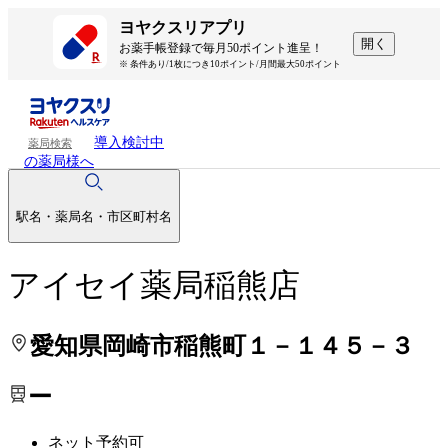
処方せんを送って待ち時間を短く！
処方せんを送って待ち時間を短く！
ヨヤクスリアプリ
開く
お薬手帳登録で毎月50ポイント進呈！
※ 条件あり/1枚につき10ポイント/月間最大50ポイント
導入検討中
薬局検索
の薬局様へ
駅名・薬局名・市区町村名
アイセイ薬局稲熊店
愛知県岡崎市稲熊町１－１４５－３
ー
ネット予約可