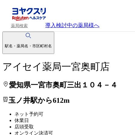
処方せんを送って待ち時間を短く！
処方せんを送って待ち時間を短く！
導入検討中
の薬局様へ
薬局検索
駅名・薬局名・市区町村名
アイセイ薬局一宮奥町店
愛知県一宮市奥町三出１０４－４
玉ノ井駅から612m
ネット予約可
休業日
店頭受取
オンライン決済可