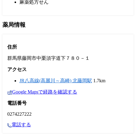
麻薬処方せん
薬局情報
住所
群馬県藤岡市中栗須字道下７８０－１
アクセス
JR八高線(高麗川～高崎) 北藤岡駅
1.7km
Google Mapsで経路を確認する
電話番号
0274227222
電話する