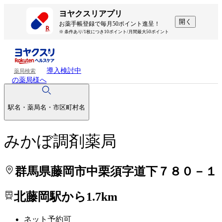
処方せんを送って待ち時間を短く！
処方せんを送って待ち時間を短く！
ヨヤクスリアプリ
開く
お薬手帳登録で毎月50ポイント進呈！
※ 条件あり/1枚につき10ポイント/月間最大50ポイント
導入検討中
薬局検索
の薬局様へ
駅名・薬局名・市区町村名
みかぼ調剤薬局
群馬県藤岡市中栗須字道下７８０－１
北藤岡駅から1.7km
ネット予約可