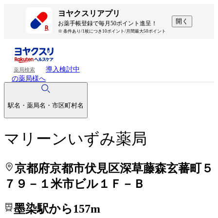
処方せんを送って待ち時間を短く！
処方せんを送って待ち時間を短く！
ヨヤクスリアプリ
開く
お薬手帳登録で毎月50ポイント進呈！
※ 条件あり/1枚につき10ポイント/月間最大50ポイント
導入検討中
薬局検索
の薬局様へ
駅名・薬局名・市区町村名
マリーンいずみ薬局
京都府京都市伏見区深草藤森玄蕃町５
７９－１米市ビル１Ｆ－Ｂ
墨染駅から157m