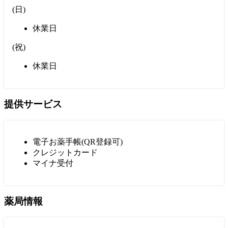
(
日
)
休業日
(
祝
)
休業日
提供サービス
電子お薬手帳(QR登録可)
クレジットカード
マイナ受付
薬局情報