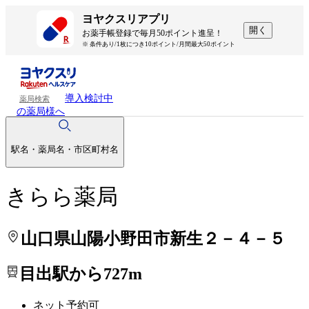
処方せんを送って待ち時間を短く！
処方せんを送って待ち時間を短く！
ヨヤクスリアプリ
開く
お薬手帳登録で毎月50ポイント進呈！
※ 条件あり/1枚につき10ポイント/月間最大50ポイント
導入検討中
薬局検索
の薬局様へ
駅名・薬局名・市区町村名
きらら薬局
山口県山陽小野田市新生２－４－５
目出駅から727m
ネット予約可