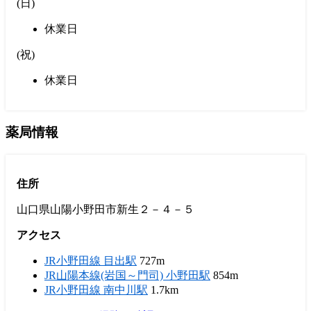
(
日
)
休業日
(
祝
)
休業日
薬局情報
住所
山口県山陽小野田市新生２－４－５
アクセス
JR小野田線 目出駅
727m
JR山陽本線(岩国～門司) 小野田駅
854m
JR小野田線 南中川駅
1.7km