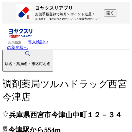
処方せんを送って待ち時間を短く！
処方せんを送って待ち時間を短く！
ヨヤクスリアプリ
開く
お薬手帳登録で毎月50ポイント進呈！
※ 条件あり/1枚につき10ポイント/月間最大50ポイント
導入検討中
薬局検索
の薬局様へ
駅名・薬局名・市区町村名
調剤薬局ツルハドラッグ西宮
今津店
兵庫県西宮市今津山中町１２－３４
今津駅から554m