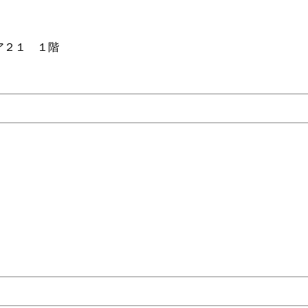
ア２１ １階