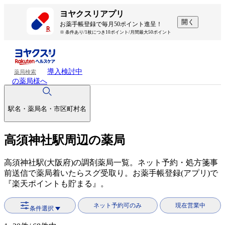
ヨヤクスリアプリ
開く
お薬手帳登録で毎月50ポイント進呈！
※ 条件あり/1枚につき10ポイント/月間最大50ポイント
導入検討中
薬局検索
の薬局様へ
駅名・薬局名・市区町村名
高須神社駅周辺の薬局
高須神社駅(大阪府)の調剤薬局一覧。ネット予約・処方箋事
前送信で薬局着いたらスグ受取り。お薬手帳登録(アプリ)で
『楽天ポイントも貯まる』。
ネット予約可のみ
現在営業中
条件選択