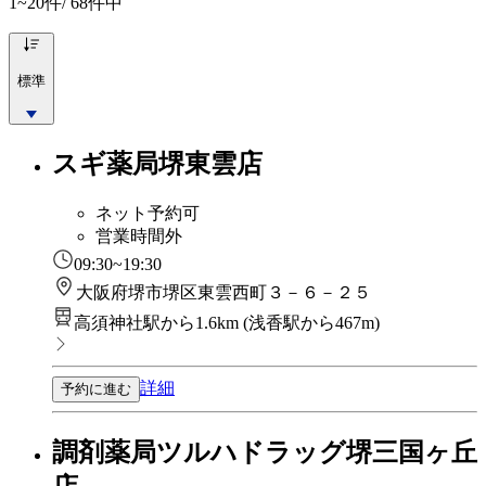
1~20
件/ 68件中
標準
スギ薬局堺東雲店
ネット予約可
営業時間外
09:30~19:30
大阪府堺市堺区東雲西町３－６－２５
高須神社駅から1.6km
(
浅香駅から467m
)
詳細
予約に進む
調剤薬局ツルハドラッグ堺三国ヶ丘