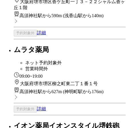
大阪府堺市堺区香ケ丘町一丁３－２２シャルム香ヶ
丘１階
高須神社駅から590m
(
浅香山駅から140m
)
詳細
予約対象外
ムラタ薬局
ネット予約対象外
営業時間外
09:00~19:00
大阪府堺市堺区柳之町東二丁１番１号
高須神社駅から627m
(
神明町駅から176m
)
詳細
予約対象外
イオン薬局イオンスタイル堺鉄砲