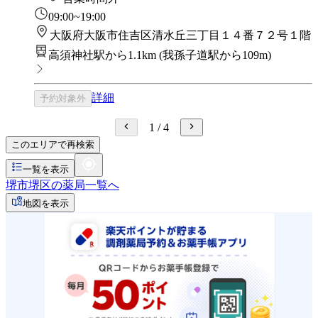
09:00~19:00
大阪府大阪市住吉区清水丘三丁目１４番７２号１階
高須神社駅から1.1km
(
我孫子道駅から109m
)
詳細
予約対象外
1
/
4
このエリアで再検索
一覧を表示
堺市堺区の薬局一覧へ
地図を表示