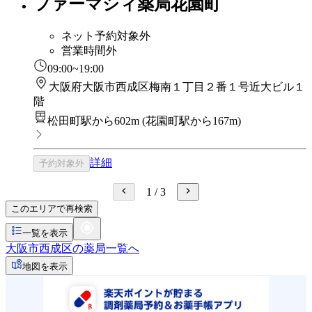
ファーマシィ薬局花園町
ネット予約対象外
営業時間外
09:00~19:00
大阪府大阪市西成区梅南１丁目２番１号近大ビル１
階
松田町駅から602m
(
花園町駅から167m
)
詳細
予約対象外
1
/
3
このエリアで再検索
一覧を表示
大阪市西成区の薬局一覧へ
地図を表示