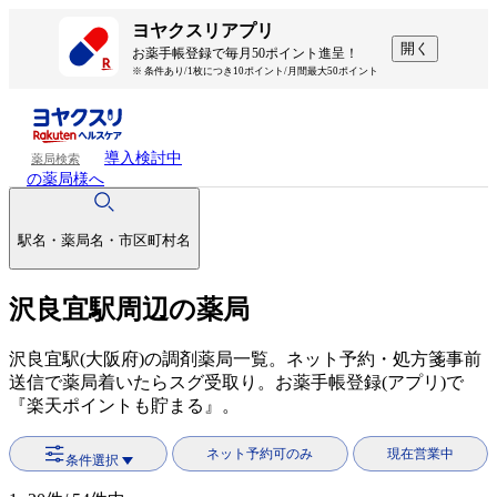
ヨヤクスリアプリ
開く
お薬手帳登録で毎月50ポイント進呈！
※ 条件あり/1枚につき10ポイント/月間最大50ポイント
導入検討中
薬局検索
の薬局様へ
駅名・薬局名・市区町村名
沢良宜駅周辺の薬局
沢良宜駅(大阪府)の調剤薬局一覧。ネット予約・処方箋事前
送信で薬局着いたらスグ受取り。お薬手帳登録(アプリ)で
『楽天ポイントも貯まる』。
ネット予約可のみ
現在営業中
条件選択