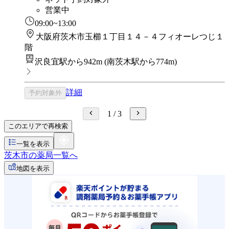
営業中
09:00~13:00
大阪府茨木市玉櫛１丁目１４－４フィオーレつじ１
階
沢良宜駅から942m
(
南茨木駅から774m
)
詳細
予約対象外
1
/
3
このエリアで再検索
一覧を表示
茨木市の薬局一覧へ
地図を表示