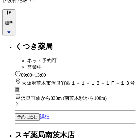
1~20
件/ 54件中
標準
くつき薬局
ネット予約可
営業中
09:00~13:00
大阪府茨木市沢良宜西１－１－１３－１Ｆ－１３号
室
沢良宜駅から838m
(
南茨木駅から108m
)
詳細
予約に進む
スギ薬局南茨木店