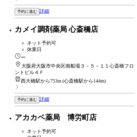
詳細
予約に進む
カメイ調剤薬局 心斎橋店
ネット予約可
休業日
ー
大阪府大阪市中央区南船場３－５－１１心斎橋フロ
ントビル４Ｆ
西大橋駅から753m
(
心斎橋駅から144m
)
詳細
予約に進む
アカカベ薬局 博労町店
ネット予約可