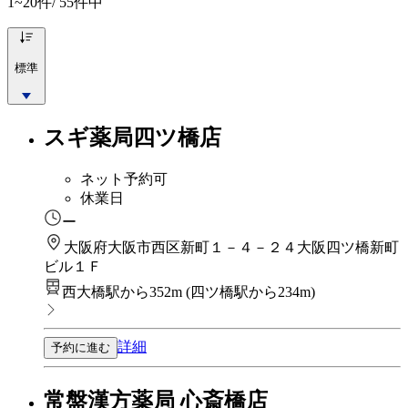
1~20
件/ 55件中
標準
スギ薬局四ツ橋店
ネット予約可
休業日
ー
大阪府大阪市西区新町１－４－２４大阪四ツ橋新町
ビル１Ｆ
西大橋駅から352m
(
四ツ橋駅から234m
)
詳細
予約に進む
常盤漢方薬局 心斎橋店