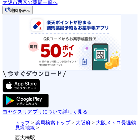
大阪市西区の薬局一覧へ
地図を表示
ヨヤクスリアプリについて詳しく見る
トップ
>
薬局検索トップ
>
大阪府
>
大阪メトロ長堀鶴
見緑地線
>
西大橋駅