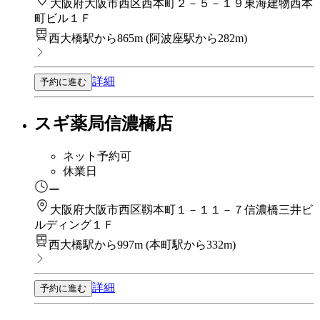
大阪府大阪市西区西本町２－５－１９東海建物西本
町ビル１Ｆ
西大橋駅から865m
(
阿波座駅から282m
)
詳細
予約に進む
スギ薬局信濃橋店
ネット予約可
休業日
ー
大阪府大阪市西区靱本町１－１１－７信濃橋三井ビ
ルディング１Ｆ
西大橋駅から997m
(
本町駅から332m
)
詳細
予約に進む