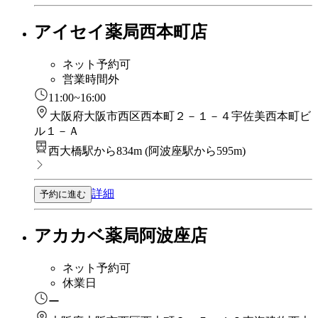
アイセイ薬局西本町店
ネット予約可
営業時間外
11:00~16:00
大阪府大阪市西区西本町２－１－４宇佐美西本町ビ
ル１－Ａ
西大橋駅から834m
(
阿波座駅から595m
)
詳細
予約に進む
アカカベ薬局阿波座店
ネット予約可
休業日
ー