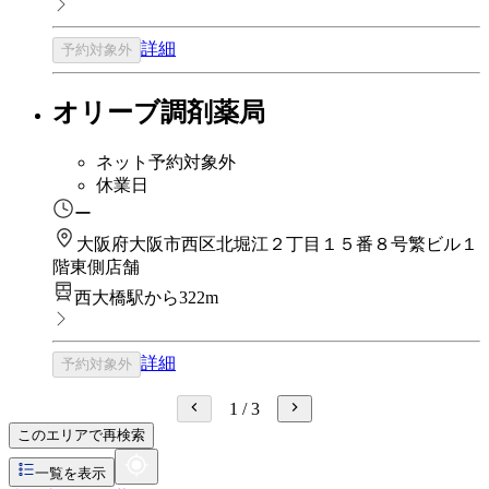
詳細
予約対象外
オリーブ調剤薬局
ネット予約対象外
休業日
ー
大阪府大阪市西区北堀江２丁目１５番８号繁ビル１
階東側店舗
西大橋駅から322m
詳細
予約対象外
1
/
3
このエリアで再検索
一覧を表示