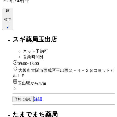
1~20
件/ 42件中
標準
スギ薬局玉出店
ネット予約可
営業時間外
09:00~13:00
大阪府大阪市西成区玉出西２－４－２８コヨットビ
ル１Ｆ
玉出駅から47m
詳細
予約に進む
たまでまち薬局