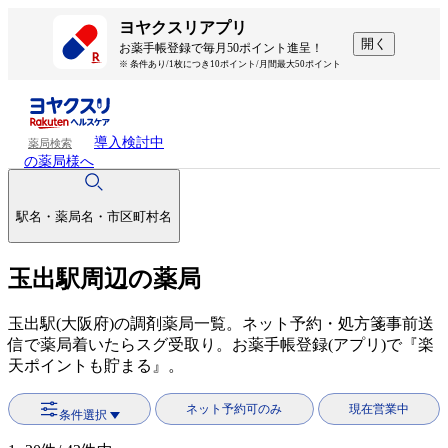
ヨヤクスリアプリ
開く
お薬手帳登録で毎月50ポイント進呈！
※ 条件あり/1枚につき10ポイント/月間最大50ポイント
導入検討中
薬局検索
の薬局様へ
駅名・薬局名・市区町村名
玉出駅周辺の薬局
玉出駅(大阪府)の調剤薬局一覧。ネット予約・処方箋事前送
信で薬局着いたらスグ受取り。お薬手帳登録(アプリ)で『楽
天ポイントも貯まる』。
ネット予約可のみ
現在営業中
条件選択