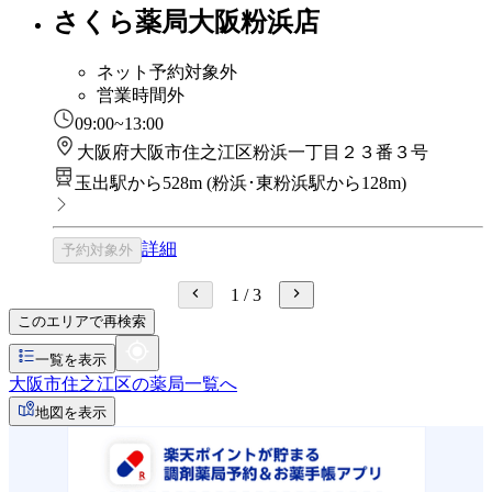
さくら薬局大阪粉浜店
ネット予約対象外
営業時間外
09:00~13:00
大阪府大阪市住之江区粉浜一丁目２３番３号
玉出駅から528m
(
粉浜･東粉浜駅から128m
)
詳細
予約対象外
1
/
3
このエリアで再検索
一覧を表示
大阪市住之江区の薬局一覧へ
地図を表示