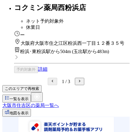
コクミン薬局西粉浜店
ネット予約対象外
休業日
ー
大阪府大阪市住之江区粉浜西一丁目１２番３５号
粉浜･東粉浜駅から504m
(
玉出駅から483m
)
詳細
予約対象外
1
/
3
このエリアで再検索
一覧を表示
大阪市住吉区の薬局一覧へ
地図を表示