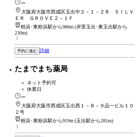
ー
大阪府大阪市西成区玉出中２－１－２８ ＳＩＬＶ
ＥＲ ＧＲＯＶＥ２－１Ｆ
粉浜･東粉浜駅から906m
(
岸里玉出･東玉出駅から
230m
)
詳細
予約に進む
たまでまち薬局
ネット予約可
休業日
ー
大阪府大阪市西成区玉出西１－８－９品一ビル１０
２号
粉浜･東粉浜駅から919m
(
玉出駅から281m
)