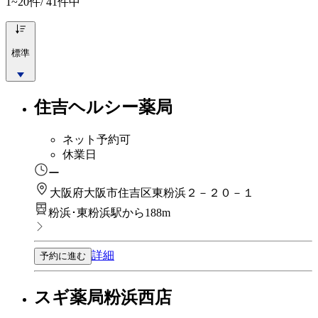
1~20
件/ 41件中
標準
住吉ヘルシー薬局
ネット予約可
休業日
ー
大阪府大阪市住吉区東粉浜２－２０－１
粉浜･東粉浜駅から188m
詳細
予約に進む
スギ薬局粉浜西店