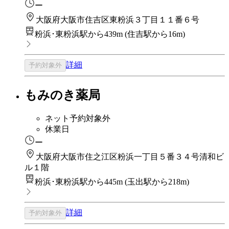
ー
大阪府大阪市住吉区東粉浜３丁目１１番６号
粉浜･東粉浜駅から439m
(
住吉駅から16m
)
詳細
予約対象外
もみのき薬局
ネット予約対象外
休業日
ー
大阪府大阪市住之江区粉浜一丁目５番３４号清和ビ
ル１階
粉浜･東粉浜駅から445m
(
玉出駅から218m
)
詳細
予約対象外