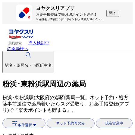
ヨヤクスリアプリ
開く
お薬手帳登録で毎月50ポイント進呈！
※ 条件あり/1枚につき10ポイント/月間最大50ポイント
導入検討中
薬局検索
の薬局様へ
駅名・薬局名・市区町村名
粉浜･東粉浜駅周辺の薬局
粉浜･東粉浜駅(大阪府)の調剤薬局一覧。ネット予約・処方
箋事前送信で薬局着いたらスグ受取り。お薬手帳登録(アプ
リ)で『楽天ポイントも貯まる』。
ネット予約可のみ
現在営業中
条件選択