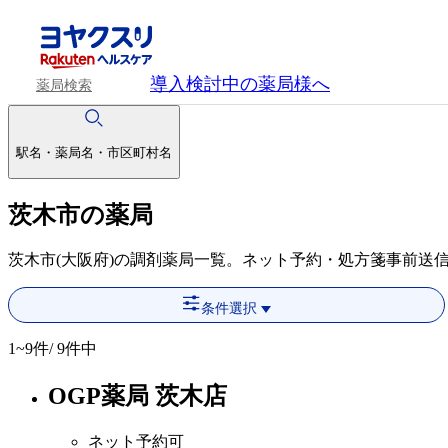
導入検討中
の薬局様へ
薬局検索
駅名・薬局名・市区町村名
茨木市の薬局
茨木市(大阪府)の調剤薬局一覧。ネット予約・処方箋事前送
条件選択
1~9
件/ 9件中
OGP薬局 茨木店
ネット予約可