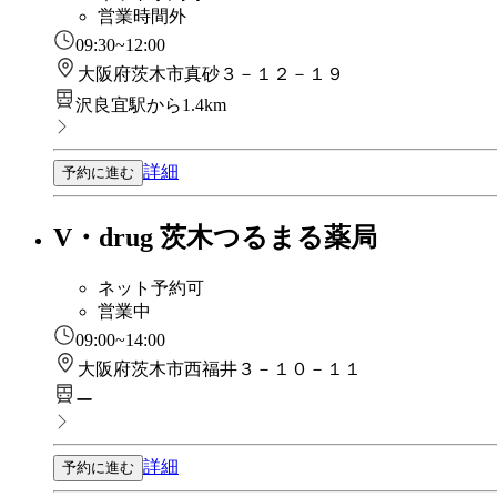
営業時間外
09:30~12:00
大阪府茨木市真砂３－１２－１９
沢良宜駅から1.4km
詳細
予約に進む
V・drug 茨木つるまる薬局
ネット予約可
営業中
09:00~14:00
大阪府茨木市西福井３－１０－１１
ー
詳細
予約に進む