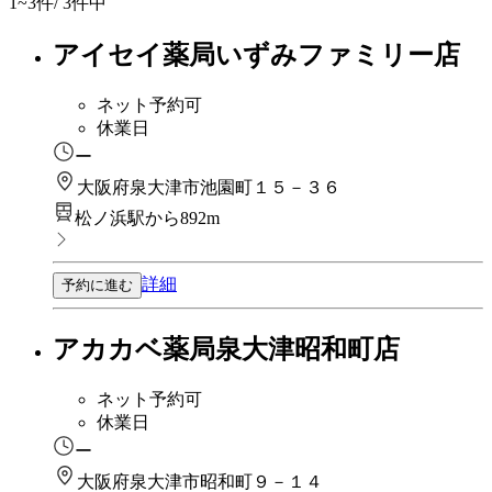
1~3
件/ 3件中
アイセイ薬局いずみファミリー店
ネット予約可
休業日
ー
大阪府泉大津市池園町１５－３６
松ノ浜駅から892m
詳細
予約に進む
アカカベ薬局泉大津昭和町店
ネット予約可
休業日
ー
大阪府泉大津市昭和町９－１４