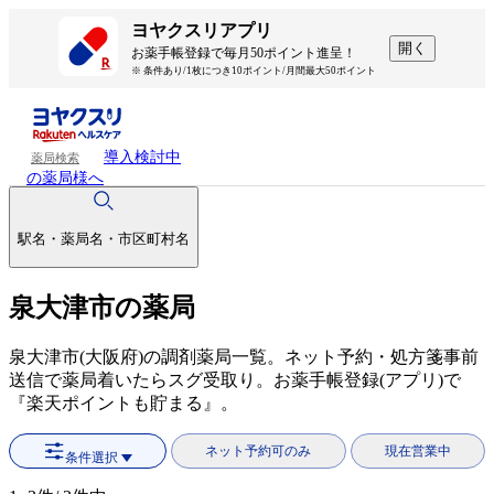
ヨヤクスリアプリ
開く
お薬手帳登録で毎月50ポイント進呈！
※ 条件あり/1枚につき10ポイント/月間最大50ポイント
導入検討中
薬局検索
の薬局様へ
駅名・薬局名・市区町村名
泉大津市の薬局
泉大津市(大阪府)の調剤薬局一覧。ネット予約・処方箋事前
送信で薬局着いたらスグ受取り。お薬手帳登録(アプリ)で
『楽天ポイントも貯まる』。
ネット予約可のみ
現在営業中
条件選択