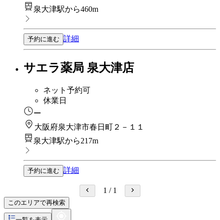
泉大津駅から460m
詳細
予約に進む
サエラ薬局 泉大津店
ネット予約可
休業日
ー
大阪府泉大津市春日町２－１１
泉大津駅から217m
詳細
予約に進む
1
/
1
このエリアで再検索
一覧を表示