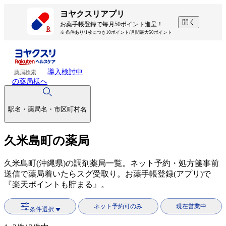
ヨヤクスリアプリ
開く
お薬手帳登録で毎月50ポイント進呈！
※ 条件あり/1枚につき10ポイント/月間最大50ポイント
導入検討中
薬局検索
の薬局様へ
駅名・薬局名・市区町村名
久米島町の薬局
久米島町(沖縄県)の調剤薬局一覧。ネット予約・処方箋事前
送信で薬局着いたらスグ受取り。お薬手帳登録(アプリ)で
『楽天ポイントも貯まる』。
ネット予約可のみ
現在営業中
条件選択