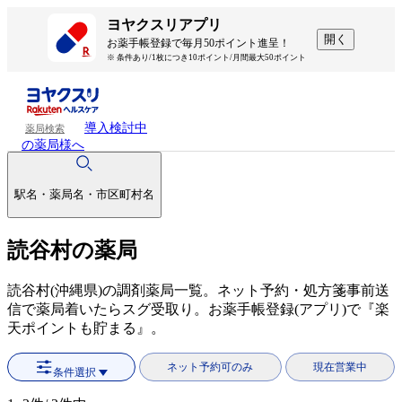
ヨヤクスリアプリ
開く
お薬手帳登録で毎月50ポイント進呈！
※ 条件あり/1枚につき10ポイント/月間最大50ポイント
導入検討中
薬局検索
の薬局様へ
駅名・薬局名・市区町村名
読谷村の薬局
読谷村(沖縄県)の調剤薬局一覧。ネット予約・処方箋事前送
信で薬局着いたらスグ受取り。お薬手帳登録(アプリ)で『楽
天ポイントも貯まる』。
ネット予約可のみ
現在営業中
条件選択