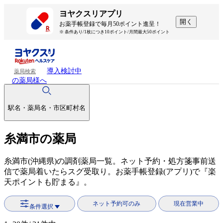
ヨヤクスリアプリ
開く
お薬手帳登録で毎月50ポイント進呈！
※ 条件あり/1枚につき10ポイント/月間最大50ポイント
導入検討中
薬局検索
の薬局様へ
駅名・薬局名・市区町村名
糸満市の薬局
糸満市(沖縄県)の調剤薬局一覧。ネット予約・処方箋事前送
信で薬局着いたらスグ受取り。お薬手帳登録(アプリ)で『楽
天ポイントも貯まる』。
ネット予約可のみ
現在営業中
条件選択