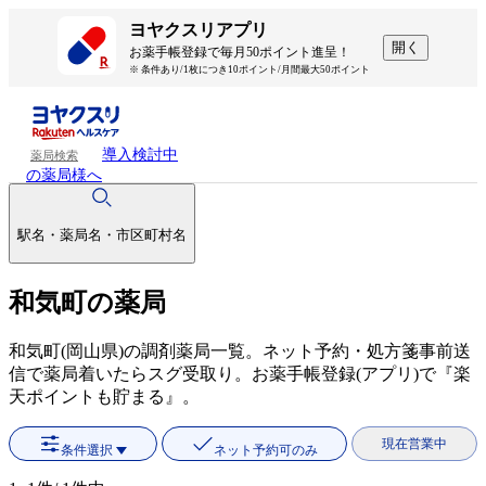
ヨヤクスリアプリ
開く
お薬手帳登録で毎月50ポイント進呈！
※ 条件あり/1枚につき10ポイント/月間最大50ポイント
導入検討中
薬局検索
の薬局様へ
駅名・薬局名・市区町村名
和気町の薬局
和気町(岡山県)の調剤薬局一覧。ネット予約・処方箋事前送
信で薬局着いたらスグ受取り。お薬手帳登録(アプリ)で『楽
天ポイントも貯まる』。
現在営業中
条件選択
ネット予約可のみ