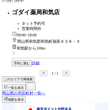
1~1
件/ 1件中
ゴダイ薬局和気店
ネット予約可
営業時間外
09:00~18:00
岡山県和気郡和気町福富６３８－３
和気駅から169m
詳細
予約に進む
1
/
1
このエリアで再検索
一覧を表示
岡山県の市区町村一覧へ
地図を表示