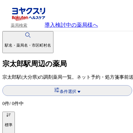
導入検討中
の薬局様へ
薬局検索
駅名・薬局名・市区町村名
宗太郎駅周辺の薬局
宗太郎駅(大分県)の調剤薬局一覧。ネット予約・処方箋事前
条件選択
0
件/ 0件中
標準