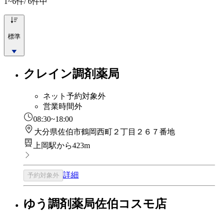
1~6
件/ 6件中
標準
クレイン調剤薬局
ネット予約対象外
営業時間外
08:30~18:00
大分県佐伯市鶴岡西町２丁目２６７番地
上岡駅から423m
詳細
予約対象外
ゆう調剤薬局佐伯コスモ店