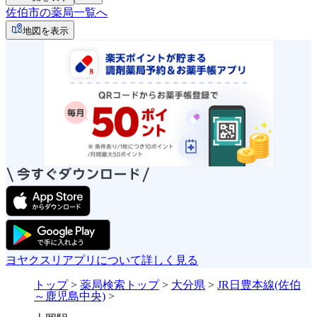
佐伯市の薬局一覧へ
地図を表示
ヨヤクスリアプリについて詳しく見る
トップ
>
薬局検索トップ
>
大分県
>
JR日豊本線(佐伯
～鹿児島中央)
>