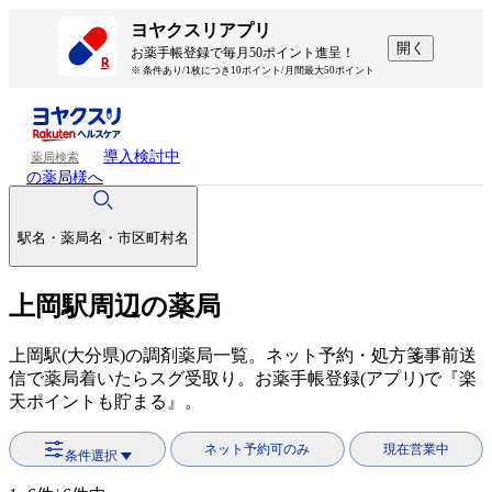
ヨヤクスリアプリ
開く
お薬手帳登録で毎月50ポイント進呈！
※ 条件あり/1枚につき10ポイント/月間最大50ポイント
導入検討中
薬局検索
の薬局様へ
駅名・薬局名・市区町村名
上岡駅周辺の薬局
上岡駅(大分県)の調剤薬局一覧。ネット予約・処方箋事前送
信で薬局着いたらスグ受取り。お薬手帳登録(アプリ)で『楽
天ポイントも貯まる』。
ネット予約可のみ
現在営業中
条件選択