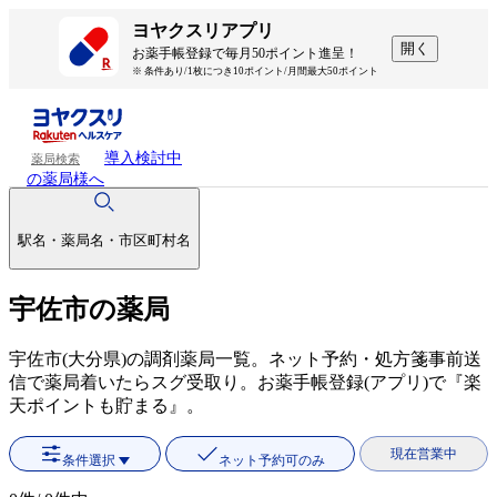
ヨヤクスリアプリ
開く
お薬手帳登録で毎月50ポイント進呈！
※ 条件あり/1枚につき10ポイント/月間最大50ポイント
導入検討中
薬局検索
の薬局様へ
駅名・薬局名・市区町村名
宇佐市の薬局
宇佐市(大分県)の調剤薬局一覧。ネット予約・処方箋事前送
信で薬局着いたらスグ受取り。お薬手帳登録(アプリ)で『楽
天ポイントも貯まる』。
現在営業中
条件選択
ネット予約可のみ