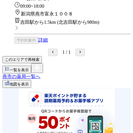
09:00~18:00
新潟県燕市富永１００８
吉田駅から1.5km
(
北吉田駅から980m
)
詳細
予約対象外
1
/
1
このエリアで再検索
一覧を表示
燕市の薬局一覧へ
地図を表示