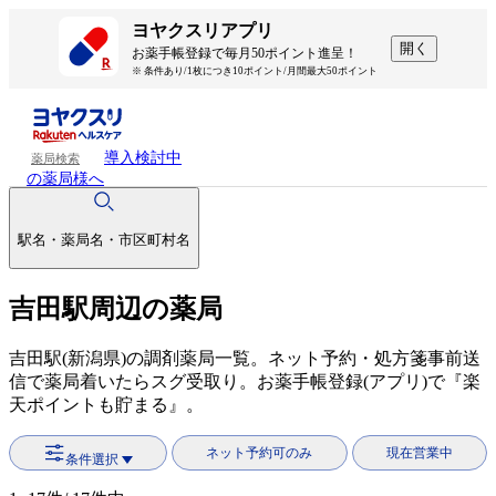
ヨヤクスリアプリ
開く
お薬手帳登録で毎月50ポイント進呈！
※ 条件あり/1枚につき10ポイント/月間最大50ポイント
導入検討中
薬局検索
の薬局様へ
駅名・薬局名・市区町村名
吉田駅周辺の薬局
吉田駅(新潟県)の調剤薬局一覧。ネット予約・処方箋事前送
信で薬局着いたらスグ受取り。お薬手帳登録(アプリ)で『楽
天ポイントも貯まる』。
ネット予約可のみ
現在営業中
条件選択