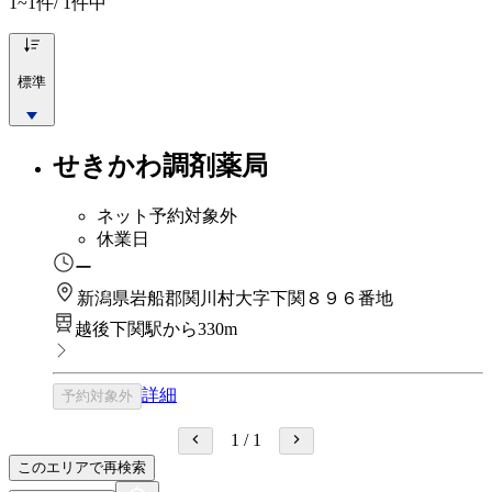
1~1
件/ 1件中
標準
せきかわ調剤薬局
ネット予約対象外
休業日
ー
新潟県岩船郡関川村大字下関８９６番地
越後下関駅から330m
詳細
予約対象外
1
/
1
このエリアで再検索