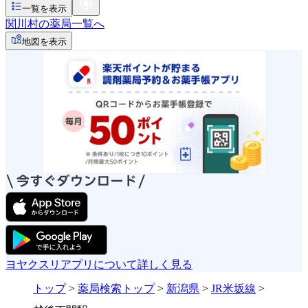
一覧を表示
関川村の薬局一覧へ
地図を表示
ヨヤクスリアプリについて詳しく見る
トップ
>
薬局検索トップ
>
新潟県
>
JR米坂線
>