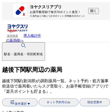
ヨヤクスリアプリ
開く
お薬手帳登録で毎月50ポイント進呈！
※ 条件あり/1枚につき10ポイント/月間最大50ポイント
導入検討中
薬局検索
の薬局様へ
駅名・薬局名・市区町村名
越後下関駅周辺の薬局
越後下関駅(新潟県)の調剤薬局一覧。ネット予約・処方箋事
前送信で薬局着いたらスグ受取り。お薬手帳登録(アプリ)で
『楽天ポイントも貯まる』。
ネット予約可のみ
現在営業中
条件選択