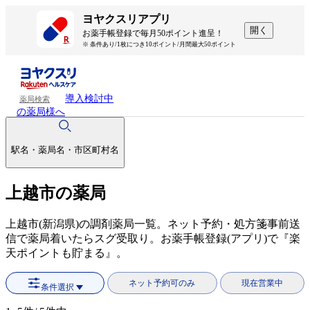
ヨヤクスリアプリ
開く
お薬手帳登録で毎月50ポイント進呈！
※ 条件あり/1枚につき10ポイント/月間最大50ポイント
導入検討中
薬局検索
の薬局様へ
駅名・薬局名・市区町村名
上越市の薬局
上越市(新潟県)の調剤薬局一覧。ネット予約・処方箋事前送
信で薬局着いたらスグ受取り。お薬手帳登録(アプリ)で『楽
天ポイントも貯まる』。
ネット予約可のみ
現在営業中
条件選択